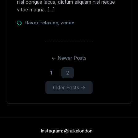
nisl congue lacus, dictum aliquam nisl neque
vitae magna. […]
flavor
relaxing
venue
,
,
←
Newer
Posts
1
2
Older
Posts
→
Instagram: @hukalondon