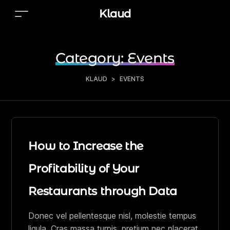
Klaud
Category:
Events
KLAUD
>
EVENTS
How to Increase the
Profitability of Your
Restaurants through Data
Donec vel pellentesque nisl, molestie tempus
ligula. Cras massa turpis, pretium nec placerat