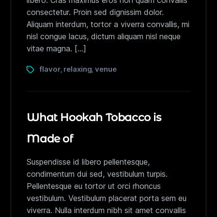
libero. Cras maximus eros non quam convallis
consectetur. Proin sed dignissim dolor.
Aliquam interdum, tortor a viverra convallis, mi
nisl congue lacus, dictum aliquam nisl neque
vitae magna. […]
flavor
relaxing
venue
,
,
What Hookah Tobacco is
Made of
Suspendisse id libero pellentesque,
condimentum dui sed, vestibulum turpis.
Pellentesque eu tortor ut orci rhoncus
vestibulum. Vestibulum placerat porta sem eu
viverra. Nulla interdum nibh sit amet convallis